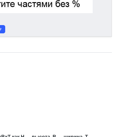
xBxT как H — высота, B — ширина, T —