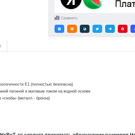
Сравнить
и
кологичности Е1 (полностью безопасна)
мной патиной и матовым лаком на водной основе
 «скоба» (металл - бронза)
 HxBxT, то следует принимать обозначение размеров H