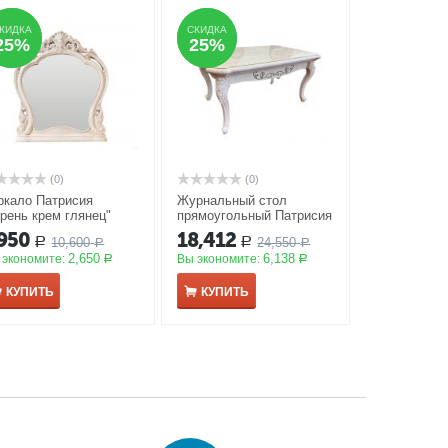
КИДКА
КИДКА
СКИДКА
СКИДКА
25%
25%
25%
25%
(0)
(0)
ркало Патрисия
Журнальный стол
орень крем глянец"
прямоугольный Патрисия
У
АКЦИЯ
крем корень глянец
,950
18,412
10,600
24,550
Р
Р
Р
АКЦИЯ
Р
2,650
6,138
 экономите:
Вы экономите:
Р
Р
КУПИТЬ
КУПИТЬ