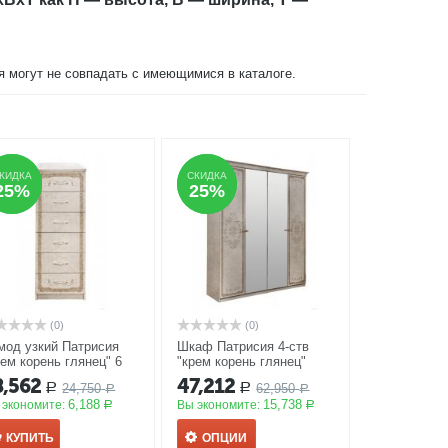
ия могут не совпадать с имеющимися в каталоге.
КИДКА
КИДКА
СКИДКА
СКИДКА
25%
25%
25%
25%
(0)
(0)
мод узкий Патрисия
Шкаф Патрисия 4-ств
рем корень глянец" 6
"крем корень глянец"
иков
АКЦИЯ
АКЦИЯ
8,562
47,212
24,750
62,950
Р
Р
Р
Р
6,188
15,738
 экономите:
Вы экономите:
Р
Р
КУПИТЬ
ОПЦИИ