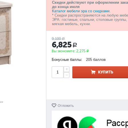
Скидки действуют при оформлении зака
до конца июля
Каталог мебели эра со скидками.
* Скидки распространяются на любую меб
ЭРА: гостиные, спальни, столовые группы,
мягкая мебель, кухни.
9,100
Р
6,825
Р
2,275
Вы экономите:
Р
Бонусные баллы:
205 баллов
+
КУПИТЬ
−
ия
Отложить