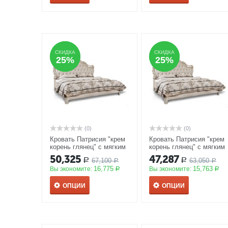
СКИДКА
СКИДКА
СКИДКА
СКИДКА
25%
25%
25%
25%
(0)
(0)
Кровать Патрисия "крем
Кровать Патрисия "крем
корень глянец" с мягким
корень глянец" с мягким
изголовьем, спальное
изголовьем, спальное
50,325
47,287
67,100
63,050
Р
Р
место 180*200
АКЦИЯ
Р
место 160*200
АКЦИЯ
Р
16,775
15,763
Вы экономите:
Вы экономите:
Р
Р
ОПЦИИ
ОПЦИИ