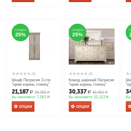
СКИДКА
СКИДКА
СКИДКА
СКИДКА
С
С
25%
25%
25%
25%
(0)
(0)
Шкаф Патрисия 2-ств
Комод широкий Патрисия
Шк
"крем корень глянец"
"крем корень глянец"
"к
АКЦИЯ
АКЦИЯ
А
21,187
30,337
3
28,250
40,450
Р
Р
Р
Р
7,063
10,113
Вы экономите:
Вы экономите:
Вы
Р
Р
ОПЦИИ
ОПЦИИ