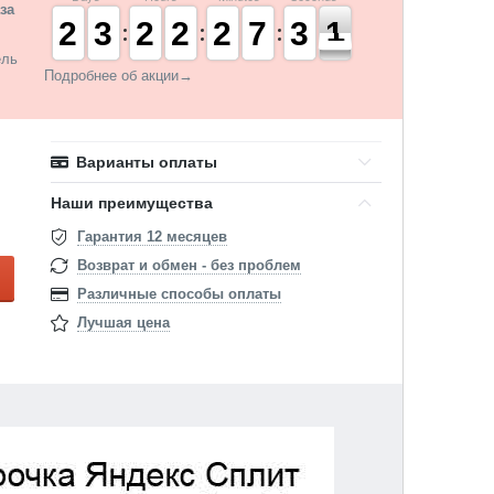
за
1
1
2
2
2
2
3
3
1
1
2
2
1
1
2
2
1
1
2
2
6
6
7
7
2
2
3
3
1
0
1
ель
Подробнее об акции→
Варианты оплаты
Наши преимущества
Гарантия 12 месяцев
Возврат и обмен - без проблем
Различные способы оплаты
Лучшая цена