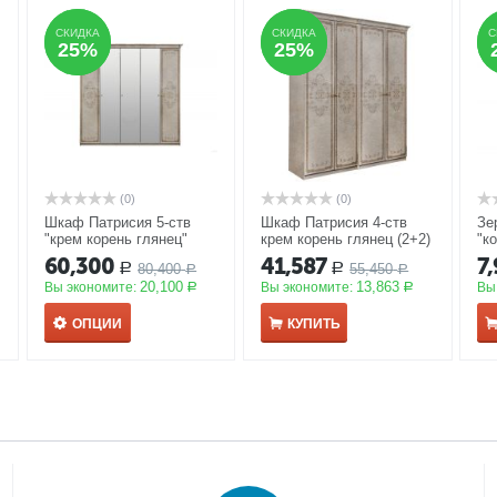
СКИДКА
СКИДКА
СКИДКА
СКИДКА
С
С
25%
25%
25%
25%
(0)
(0)
Шкаф Патрисия 5-ств
Шкаф Патрисия 4-ств
Зе
"крем корень глянец"
крем корень глянец (2+2)
"к
АКЦИЯ
без зеркал
АКЦИЯ
ПП
60,300
41,587
7
80,400
55,450
Р
Р
Р
Р
20,100
13,863
Вы экономите:
Вы экономите:
Вы
Р
Р
ОПЦИИ
КУПИТЬ