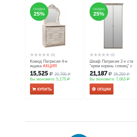
СКИДКА
СКИДКА
СКИДКА
СКИДКА
25%
25%
25%
25%
(0)
(0)
Комод Патрисия 4-е
Шкаф Патрисия 2-х ств
ящика
АКЦИЯ
"крем корень глянец" с
зеркалом
АКЦИЯ
15,525
21,187
20,700
28,250
Р
Р
Р
Р
5,175
7,063
Вы экономите:
Вы экономите:
Р
Р
КУПИТЬ
ОПЦИИ