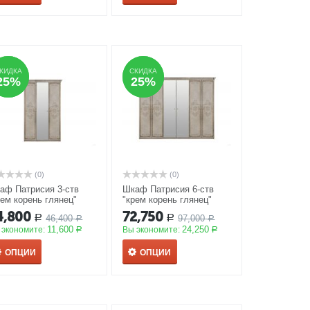
КИДКА
КИДКА
СКИДКА
СКИДКА
25%
25%
25%
25%
(0)
(0)
аф Патрисия 3-ств
Шкаф Патрисия 6-ств
рем корень глянец"
"крем корень глянец"
КЦИЯ
АКЦИЯ
4,800
72,750
46,400
97,000
Р
Р
Р
Р
11,600
24,250
 экономите:
Вы экономите:
Р
Р
ОПЦИИ
ОПЦИИ