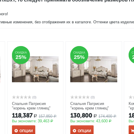
ного!
тивные изменения, без отображения их в каталоге. Оттенки цвета издел
СКИДКА
СКИДКА
СКИДКА
СКИДКА
С
С
25%
25%
25%
25%
(0)
(0)
Спальня Патрисия
Спальня Патрисия
Ко
"корень крем глянец"
"корень крем глянец"
"к
3Д-1,6
АКЦИЯ
4Д-1,6
АКЦИЯ
ящ
118,387
130,800
1
157,850
174,400
Р
Р
Р
Р
39,463
43,600
Вы экономите:
Вы экономите:
Вы
Р
Р
ОПЦИИ
ОПЦИИ