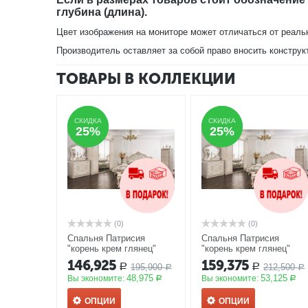
глубина (длина).
Цвет изображения на мониторе может отличаться от реаль
Производитель оставляет за собой право вносить конструк
ТОВАРЫ В КОЛЛЕКЦИИ
СКИДКА
СКИДКА
СКИДКА
СКИДКА
25%
25%
25%
25%
(0)
(0)
Спальня Патрисия
Спальня Патрисия
"корень крем глянец"
"корень крем глянец"
5Д-1,8
АКЦИЯ
6Д-1,8
АКЦИЯ
146,925
159,375
195,900
212,500
Р
Р
Р
Р
48,975
53,125
Вы экономите:
Вы экономите:
Р
Р
ОПЦИИ
ОПЦИИ