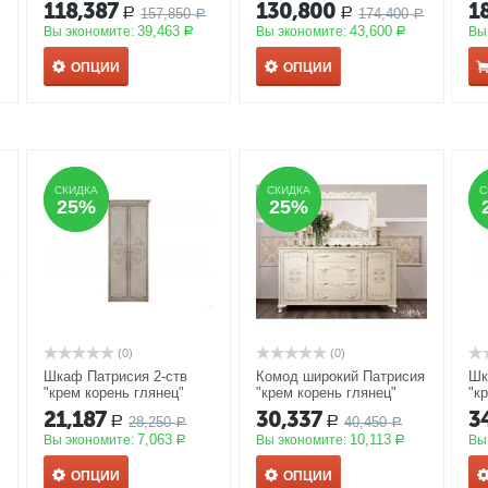
3Д-1,6
АКЦИЯ
4Д-1,6
АКЦИЯ
ящ
118,387
130,800
1
157,850
174,400
Р
Р
Р
Р
39,463
43,600
Вы экономите:
Вы экономите:
Вы
Р
Р
ОПЦИИ
ОПЦИИ
СКИДКА
СКИДКА
СКИДКА
СКИДКА
С
С
25%
25%
25%
25%
(0)
(0)
Шкаф Патрисия 2-ств
Комод широкий Патрисия
Шк
"крем корень глянец"
"крем корень глянец"
"к
АКЦИЯ
АКЦИЯ
А
21,187
30,337
3
28,250
40,450
Р
Р
Р
Р
7,063
10,113
Вы экономите:
Вы экономите:
Вы
Р
Р
ОПЦИИ
ОПЦИИ