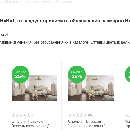
иной и матовым лаком на водной основе
 спальня этой же серии.
 HxBxT, то следует принимать обозначение размеров H
ного!
тивные изменения, без отображения их в каталоге. Оттенки цвета издел
СКИДКА
СКИДКА
СКИДКА
СКИДКА
С
С
25%
25%
25%
25%
(0)
(0)
Спальня Патрисия
Спальня Патрисия
Ко
"корень крем глянец"
"корень крем глянец"
"к