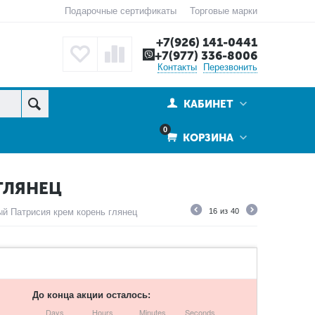
Подарочные сертификаты
Торговые марки
+7(926) 141-0441
+7(977) 336-8006
Контакты
Перезвонить
КАБИНЕТ
0
КОРЗИНА
ГЛЯНЕЦ
й Патрисия крем корень глянец
16
из
40
До конца акции осталось:
Days
Hours
Minutes
Seconds