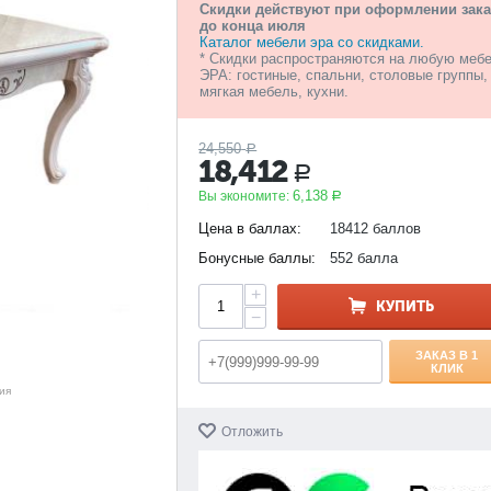
Скидки действуют при оформлении зака
до конца июля
Каталог мебели эра со скидками.
* Скидки распространяются на любую меб
ЭРА: гостиные, спальни, столовые группы,
мягкая мебель, кухни.
24,550
Р
18,412
Р
6,138
Вы экономите:
Р
Цена в баллах:
18412 баллов
Бонусные баллы:
552 балла
+
КУПИТЬ
−
ЗАКАЗ В 1
КЛИК
ия
Отложить