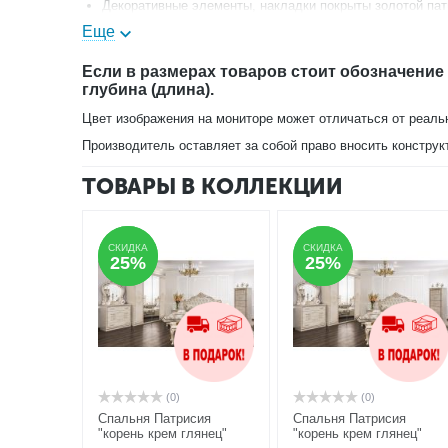
Декоративные элементы, накладки покрыты золотой пат
Еще
Есть в круглом исполнении, мягкая мебель, гостиная и
Если в размерах товаров стоит обозначение
глубина (длина).
Цвет изображения на мониторе может отличаться от реаль
Производитель оставляет за собой право вносить конструк
ТОВАРЫ В КОЛЛЕКЦИИ
СКИДКА
СКИДКА
СКИДКА
СКИДКА
25%
25%
25%
25%
(0)
(0)
Спальня Патрисия
Спальня Патрисия
"корень крем глянец"
"корень крем глянец"