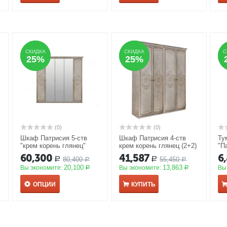
СКИДКА
СКИДКА
СКИДКА
СКИДКА
С
С
25%
25%
25%
25%
(0)
(0)
Шкаф Патрисия 5-ств
Шкаф Патрисия 4-ств
Ту
"крем корень глянец"
крем корень глянец (2+2)
"П
АКЦИЯ
без зеркал
АКЦИЯ
гл
60,300
41,587
6
80,400
55,450
Р
Р
Р
Р
20,100
13,863
Вы экономите:
Вы экономите:
Вы
Р
Р
ОПЦИИ
КУПИТЬ