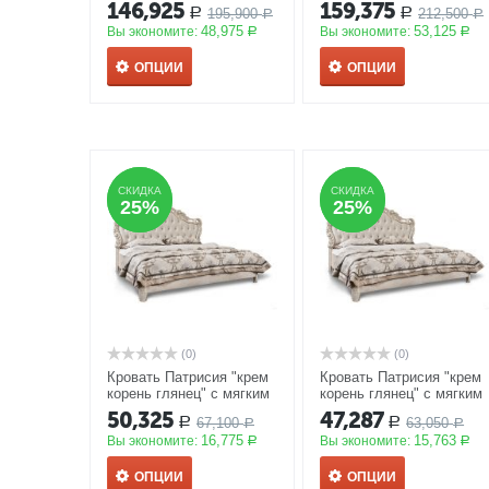
5Д-1,8
АКЦИЯ
6Д-1,8
АКЦИЯ
146,925
159,375
195,900
212,500
Р
Р
Р
Р
48,975
53,125
Вы экономите:
Вы экономите:
Р
Р
ОПЦИИ
ОПЦИИ
СКИДКА
СКИДКА
СКИДКА
СКИДКА
25%
25%
25%
25%
(0)
(0)
Кровать Патрисия "крем
Кровать Патрисия "крем
корень глянец" с мягким
корень глянец" с мягким
изголовьем, спальное
изголовьем, спальное
50,325
47,287
67,100
63,050
Р
Р
место 180*200
АКЦИЯ
Р
место 160*200
АКЦИЯ
Р
16,775
15,763
Вы экономите:
Вы экономите:
Р
Р
ОПЦИИ
ОПЦИИ