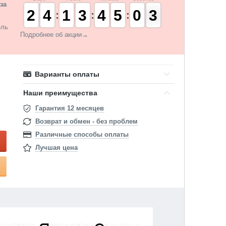
за
1
1
2
2
3
3
4
4
1
1
1
1
2
2
3
3
3
3
4
4
4
4
5
5
9
9
0
0
3
2
2
ель
Подробнее об акции→
Варианты оплаты
Наши преимущества
Гарантия 12 месяцев
Возврат и обмен - без проблем
Различные способы оплаты
Лучшая цена