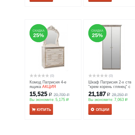
СКИДКА
СКИДКА
СКИДКА
СКИДКА
25%
25%
25%
25%
(0)
(0)
Комод Патрисия 4-е
Шкаф Патрисия 2-х ств
ящика
АКЦИЯ
"крем корень глянец" с
зеркалом
АКЦИЯ
15,525
21,187
20,700
28,250
Р
Р
Р
Р
5,175
7,063
Вы экономите:
Вы экономите:
Р
Р
КУПИТЬ
ОПЦИИ