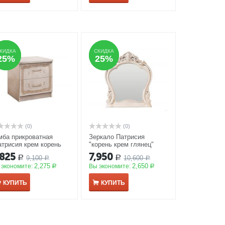
КИДКА
КИДКА
СКИДКА
СКИДКА
25%
25%
25%
25%
(0)
(0)
мба прикроватная
Зеркало Патрисия
атрисия крем корень
"корень крем глянец"
янец"
АКЦИЯ
ППУ
АКЦИЯ
,825
7,950
9,100
10,600
Р
Р
Р
Р
2,275
2,650
 экономите:
Вы экономите:
Р
Р
КУПИТЬ
КУПИТЬ