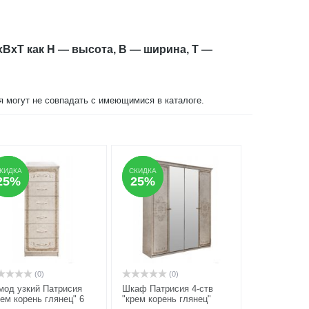
xBxT как H — высота, B — ширина, T —
ия могут не совпадать с имеющимися в каталоге.
КИДКА
КИДКА
СКИДКА
СКИДКА
25%
25%
25%
25%
(0)
(0)
мод узкий Патрисия
Шкаф Патрисия 4-ств
рем корень глянец" 6
"крем корень глянец"