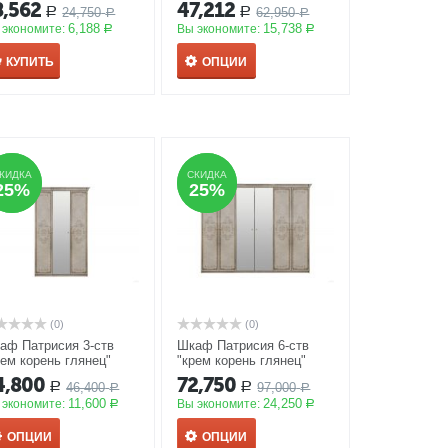
иков
АКЦИЯ
АКЦИЯ
8,562
47,212
24,750
62,950
Р
Р
Р
Р
6,188
15,738
 экономите:
Вы экономите:
Р
Р
КУПИТЬ
ОПЦИИ
КИДКА
КИДКА
СКИДКА
СКИДКА
25%
25%
25%
25%
(0)
(0)
аф Патрисия 3-ств
Шкаф Патрисия 6-ств
рем корень глянец"
"крем корень глянец"
КЦИЯ
АКЦИЯ
4,800
72,750
46,400
97,000
Р
Р
Р
Р
11,600
24,250
 экономите:
Вы экономите:
Р
Р
ОПЦИИ
ОПЦИИ