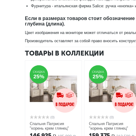
Фурнитура - итальянская фирма Salice: ручка «кнопка» и
Если в размерах товаров стоит обозначение
глубина (длина).
Цвет изображения на мониторе может отличаться от реаль
Производитель оставляет за собой право вносить конструк
ТОВАРЫ В КОЛЛЕКЦИИ
СКИДКА
СКИДКА
СКИДКА
СКИДКА
25%
25%
25%
25%
(0)
(0)
Спальня Патрисия
Спальня Патрисия
"корень крем глянец"
"корень крем глянец"
5Д-1,8
АКЦИЯ
6Д-1,8
АКЦИЯ
146,925
159,375