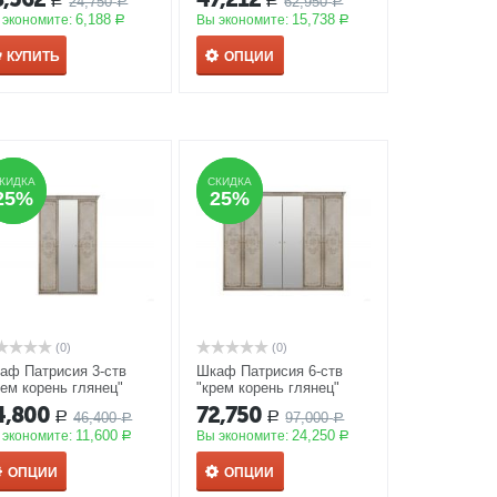
24,750
62,950
Р
Р
Р
Р
6,188
15,738
 экономите:
Вы экономите:
Р
Р
КУПИТЬ
ОПЦИИ
КИДКА
КИДКА
СКИДКА
СКИДКА
25%
25%
25%
25%
(0)
(0)
аф Патрисия 3-ств
Шкаф Патрисия 6-ств
рем корень глянец"
"крем корень глянец"
КЦИЯ
АКЦИЯ
4,800
72,750
46,400
97,000
Р
Р
Р
Р
11,600
24,250
 экономите:
Вы экономите:
Р
Р
ОПЦИИ
ОПЦИИ