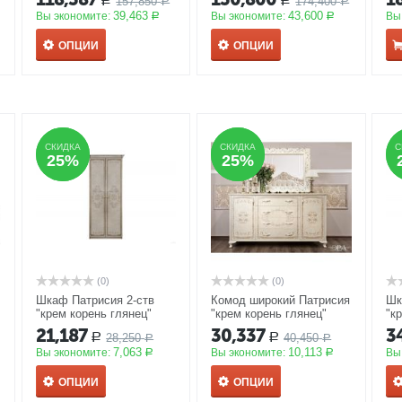
157,850
174,400
Р
Р
Р
Р
39,463
43,600
Вы экономите:
Вы экономите:
Вы
Р
Р
ОПЦИИ
ОПЦИИ
СКИДКА
СКИДКА
СКИДКА
СКИДКА
С
С
25%
25%
25%
25%
(0)
(0)
Шкаф Патрисия 2-ств
Комод широкий Патрисия
Шк
"крем корень глянец"
"крем корень глянец"
"к
АКЦИЯ
АКЦИЯ
А
21,187
30,337
3
28,250
40,450
Р
Р
Р
Р
7,063
10,113
Вы экономите:
Вы экономите:
Вы
Р
Р
ОПЦИИ
ОПЦИИ