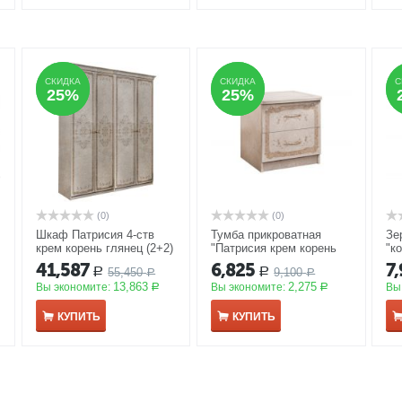
СКИДКА
СКИДКА
СКИДКА
СКИДКА
С
С
25%
25%
25%
25%
(0)
(0)
Шкаф Патрисия 4-ств
Тумба прикроватная
Зе
крем корень глянец (2+2)
"Патрисия крем корень
"к
без зеркал
АКЦИЯ
глянец"
АКЦИЯ
ПП
41,587
6,825
7
55,450
9,100
Р
Р
Р
Р
13,863
2,275
Вы экономите:
Вы экономите:
Вы
Р
Р
КУПИТЬ
КУПИТЬ