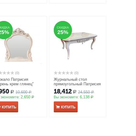
КИДКА
КИДКА
СКИДКА
СКИДКА
25%
25%
25%
25%
(0)
(0)
ркало Патрисия
Журнальный стол
орень крем глянец"
прямоугольный Патрисия
У
АКЦИЯ
крем корень глянец
,950
18,412
10,600
24,550
Р
Р
Р
АКЦИЯ
Р
2,650
6,138
 экономите:
Вы экономите:
Р
Р
КУПИТЬ
КУПИТЬ