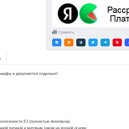
Сравнить
и
шкафа и докупаются отдельно!
кологичности Е1 (полностью безопасна)
мной патиной и матовым лаком на водной основе