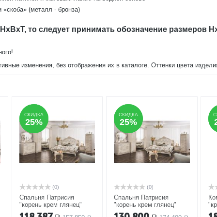
 «скоба» (металл - бронза)
 HxBxT, то следует принимать обозначение размеров H
ного!
тивные изменения, без отображения их в каталоге. Оттенки цвета издел
СКИДКА
СКИДКА
СКИДКА
СКИДКА
С
С
25%
25%
25%
25%
(0)
(0)
Спальня Патрисия
Спальня Патрисия
Ко
"корень крем глянец"
"корень крем глянец"
"к
3Д-1,6
АКЦИЯ
4Д-1,6
АКЦИЯ
ящ
118,387
130,800
1