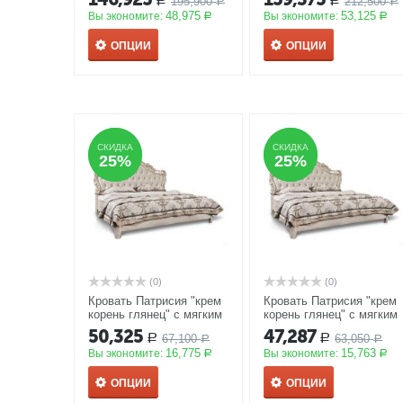
195,900
212,500
Р
Р
Р
Р
48,975
53,125
Вы экономите:
Вы экономите:
Р
Р
ОПЦИИ
ОПЦИИ
СКИДКА
СКИДКА
СКИДКА
СКИДКА
25%
25%
25%
25%
(0)
(0)
Кровать Патрисия "крем
Кровать Патрисия "крем
корень глянец" с мягким
корень глянец" с мягким
изголовьем, спальное
изголовьем, спальное
50,325
47,287
67,100
63,050
Р
Р
место 180*200
АКЦИЯ
Р
место 160*200
АКЦИЯ
Р
16,775
15,763
Вы экономите:
Вы экономите:
Р
Р
ОПЦИИ
ОПЦИИ