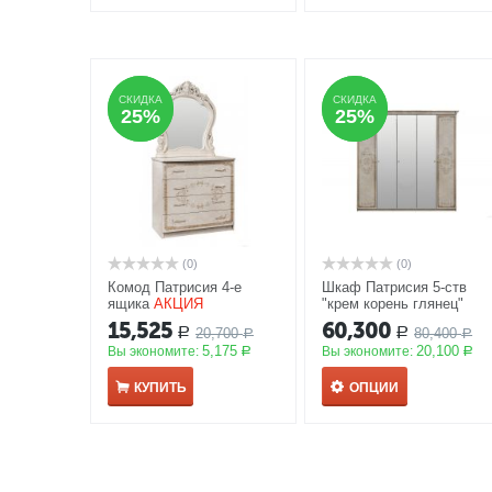
СКИДКА
СКИДКА
СКИДКА
СКИДКА
25%
25%
25%
25%
(0)
(0)
Комод Патрисия 4-е
Шкаф Патрисия 5-ств
ящика
АКЦИЯ
"крем корень глянец"
АКЦИЯ
15,525
60,300
20,700
80,400
Р
Р
Р
Р
5,175
20,100
Вы экономите:
Вы экономите:
Р
Р
КУПИТЬ
ОПЦИИ