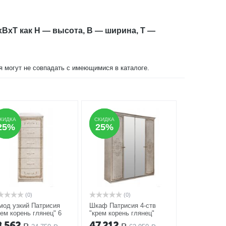
xBxT как H — высота, B — ширина, T —
ия могут не совпадать с имеющимися в каталоге.
КИДКА
КИДКА
СКИДКА
СКИДКА
25%
25%
25%
25%
(0)
(0)
мод узкий Патрисия
Шкаф Патрисия 4-ств
рем корень глянец" 6
"крем корень глянец"
иков
АКЦИЯ
АКЦИЯ
8,562
47,212