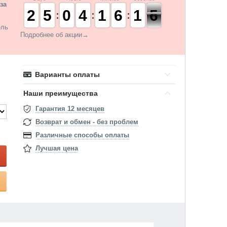
за
1
1
2
2
4
4
5
5
9
9
0
0
3
3
4
4
1
1
1
1
5
5
6
6
2
1
1
5
4
5
ель
Подробнее об акции→
Варианты оплаты
Наши преимущества
Гарантия 12 месяцев
Возврат и обмен - без проблем
Различные способы оплаты
Лучшая цена