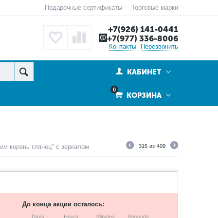
Подарочные сертификаты
Торговые марки
+7(926) 141-0441
+7(977) 336-8006
Контакты
Перезвонить
КАБИНЕТ
0
КОРЗИНА
ем корень глянец" с зеркалом
315
из
409
До конца акции осталось:
Days
Hours
Minutes
Seconds