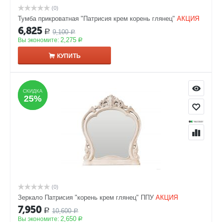
(0)
Тумба прикроватная "Патрисия крем корень глянец"
АКЦИЯ
6,825
9,100
Р
Р
2,275
Вы экономите:
Р
КУПИТЬ
СКИДКА
СКИДКА
25%
25%
(0)
Зеркало Патрисия "корень крем глянец" ППУ
АКЦИЯ
7,950
10,600
Р
Р
2,650
Вы экономите:
Р