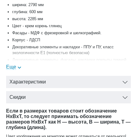
ширина: 2790 мм
глубина: 600 мм
высота: 2285 мм
Цвет - крем корень глянец
Фасады - МДФ с фрезеровкой и шелкографией.
Корпус - ЛДСП
Декоративные элементы и накладки - ППУ и ПУ, класс
экологичности Е1 (полностью безопасна)
Декоративные элементы, фасады, накладки покрыты темной
патиной и матовым лаком на водной основе
Еще
Фурнитура - итальянская фирма Salice: ручка «кнопка» и
«скоба» (металл - бронза)
Характеристики
Скидки
Если в размерах товаров стоит обозначение
HxBxT, то следует принимать обозначение
размеров HxBxT как H — высота, B — ширина, T —
глубина (длина).
Цвет изображения на мониторе может отличаться от реального!