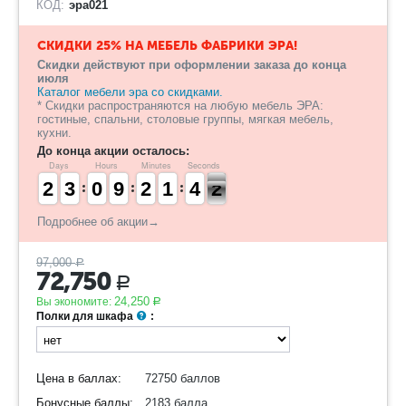
КОД:
эра021
СКИДКИ 25% НА МЕБЕЛЬ ФАБРИКИ ЭРА!
Скидки действуют при оформлении заказа до конца
июля
Каталог мебели эра со скидками.
* Скидки распространяются на любую мебель ЭРА:
гостиные, спальни, столовые группы, мягкая мебель,
кухни.
До конца акции осталось:
Days
Hours
Minutes
Seconds
1
1
2
2
2
2
3
3
9
9
0
0
8
8
9
9
1
1
2
2
1
1
1
1
3
3
4
4
1
0
1
Подробнее об акции→
97,000
Р
72,750
Р
24,250
Вы экономите:
Р
Полки для шкафа
:
Цена в баллах:
72750 баллов
Бонусные баллы:
2183 балла