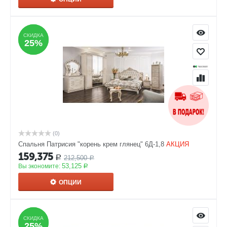
СКИДКА
СКИДКА
25%
25%
(0)
Спальня Патрисия "корень крем глянец" 6Д-1,8
АКЦИЯ
159,375
212,500
Р
Р
53,125
Вы экономите:
Р
ОПЦИИ
СКИДКА
СКИДКА
25%
25%