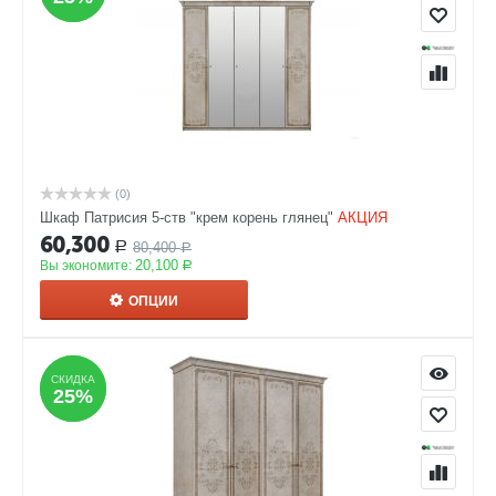
(0)
Шкаф Патрисия 5-ств "крем корень глянец"
АКЦИЯ
60,300
80,400
Р
Р
20,100
Вы экономите:
Р
ОПЦИИ
СКИДКА
СКИДКА
25%
25%