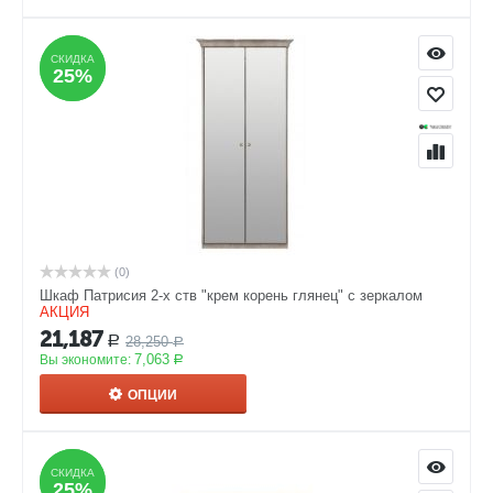
СКИДКА
СКИДКА
25%
25%
(0)
Шкаф Патрисия 2-х ств "крем корень глянец" с зеркалом
АКЦИЯ
21,187
28,250
Р
Р
7,063
Вы экономите:
Р
ОПЦИИ
СКИДКА
СКИДКА
25%
25%