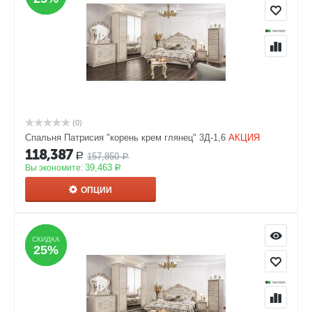
(0)
Спальня Патрисия "корень крем глянец" 3Д-1,6
АКЦИЯ
118,387
157,850
Р
Р
39,463
Вы экономите:
Р
ОПЦИИ
СКИДКА
СКИДКА
25%
25%