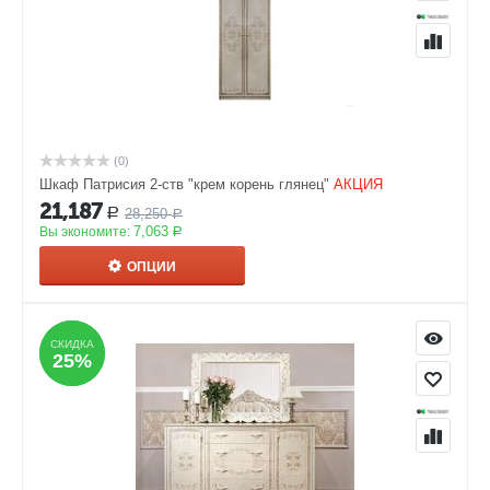
(0)
Шкаф Патрисия 2-ств "крем корень глянец"
АКЦИЯ
21,187
28,250
Р
Р
7,063
Вы экономите:
Р
ОПЦИИ
СКИДКА
СКИДКА
25%
25%