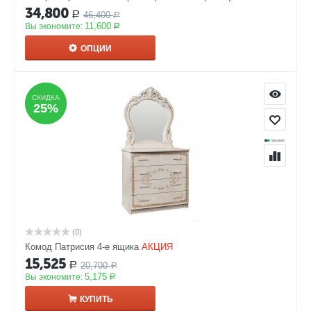
34,800
46,400
Р
Р
11,600
Вы экономите:
Р
ОПЦИИ
СКИДКА
СКИДКА
25%
25%
(0)
Комод Патрисия 4-е ящика
АКЦИЯ
15,525
20,700
Р
Р
5,175
Вы экономите:
Р
КУПИТЬ