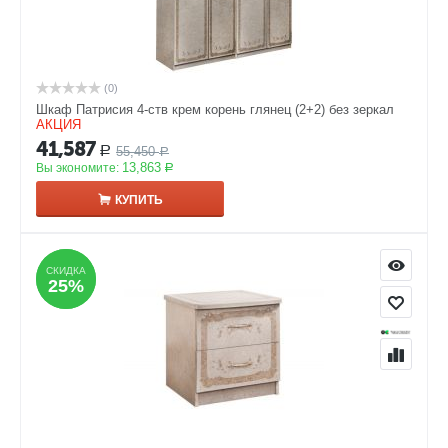
(0)
Шкаф Патрисия 4-ств крем корень глянец (2+2) без зеркал
АКЦИЯ
41,587
55,450
Р
Р
13,863
Вы экономите:
Р
КУПИТЬ
СКИДКА
СКИДКА
25%
25%