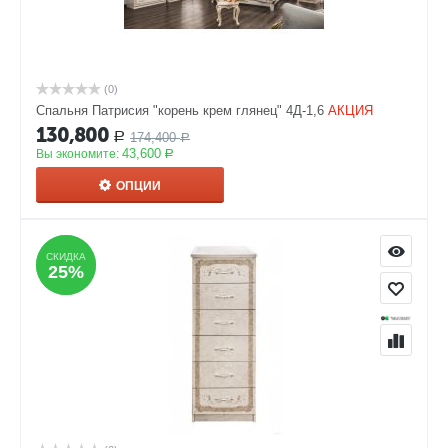
(0)
Спальня Патрисия "корень крем глянец" 4Д-1,6
АКЦИЯ
130,800
174,400
Р
Р
43,600
Вы экономите:
Р
ОПЦИИ
СКИДКА
СКИДКА
25%
25%