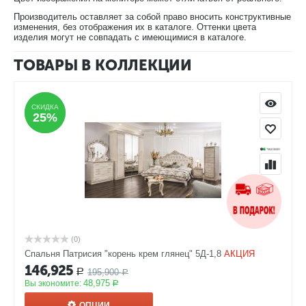
Производитель оставляет за собой право вносить конструктивные
изменения, без отображения их в каталоге. Оттенки цвета
изделия могут не совпадать с имеющимися в каталоге.
ТОВАРЫ В КОЛЛЕКЦИИ
СКИДКА
СКИДКА
25%
25%
(0)
Спальня Патрисия "корень крем глянец" 5Д-1,8
АКЦИЯ
146,925
195,900
Р
Р
48,975
Вы экономите:
Р
ОПЦИИ