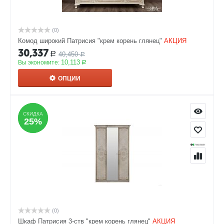
(0)
Комод широкий Патрисия "крем корень глянец"
АКЦИЯ
30,337
40,450
Р
Р
10,113
Вы экономите:
Р
ОПЦИИ
СКИДКА
СКИДКА
25%
25%
(0)
Шкаф Патрисия 3-ств "крем корень глянец"
АКЦИЯ