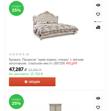
СКИДКА
СКИДКА
25%
25%
(0)
Кровать Патрисия "крем корень глянец" с мягким
изголовьем, спальное место 160*200
АКЦИЯ
47,287
63,050
Р
Р
15,763
Вы экономите:
Р
ОПЦИИ
СКИДКА
СКИДКА
25%
25%