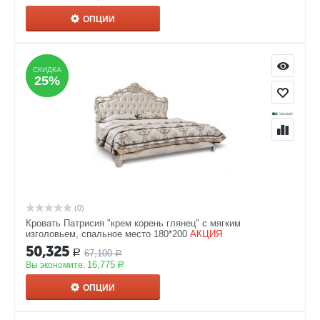
ОПЦИИ
СКИДКА
СКИДКА
25%
25%
(0)
Кровать Патрисия "крем корень глянец" с мягким
изголовьем, спальное место 180*200
АКЦИЯ
50,325
67,100
Р
Р
16,775
Вы экономите:
Р
ОПЦИИ