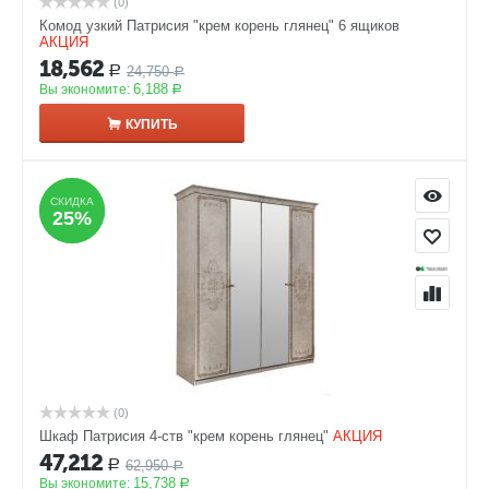
(0)
Комод узкий Патрисия "крем корень глянец" 6 ящиков
АКЦИЯ
18,562
24,750
Р
Р
6,188
Вы экономите:
Р
КУПИТЬ
СКИДКА
СКИДКА
25%
25%
(0)
Шкаф Патрисия 4-ств "крем корень глянец"
АКЦИЯ
47,212
62,950
Р
Р
15,738
Вы экономите:
Р