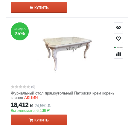
КУПИТЬ
СКИДКА
СКИДКА
25%
25%
(0)
Журнальный стол прямоугольный Патрисия крем корень
глянец
АКЦИЯ
18,412
24,550
Р
Р
6,138
Вы экономите:
Р
КУПИТЬ