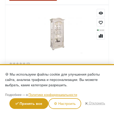
(0)
Шкаф с витриной и декором Давиль левый ММ-126-54Л
белая эмаль с золотой патиной
🍪 Мы используем файлы cookie для улучшения работы
111,690
сайта, анализа трафика и персонализации. Вы можете
Р
выбрать, какие категории разрешить.
КУПИТЬ
Политике конфиденциальности
Подробнее — в
✖️ Отклонить
✅ Принять все
⚙️ Настроить