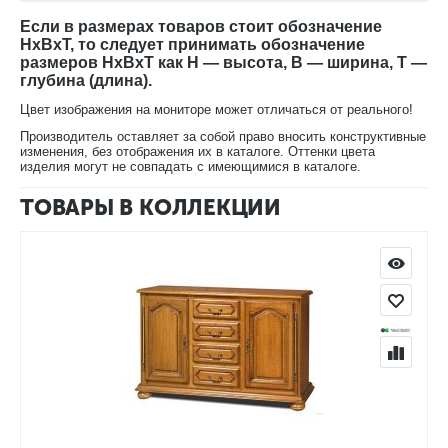
вариантах – оптимальный выбор можно сделать для любого
Если в размерах товаров стоит обозначение
помещения. Отдельно стул, как правило, не покупают.
HxBxT, то следует принимать обозначение
Обычно его заказывают в комплексе с обеденным столом,
размеров HxBxT как H — высота, B — ширина, T —
глубина (длина).
витринами и тумбами из этой же серии.
Цвет изображения на мониторе может отличаться от реального!
Цвет: белая эмаль+золотая патина
Производитель оставляет за собой право вносить конструктивные
изменения, без отображения их в каталоге. Оттенки цвета
В нашем интернет-магазине Вы можете купить стул Давиль с
изделия могут не совпадать с имеющимися в каталоге.
доставкой на дом.
ТОВАРЫ В КОЛЛЕКЦИИ