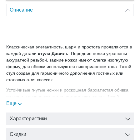
Описание
Классическая элегантность, шарм и простота проявляются в
каждой детали
стула Давиль
. Передние ножки украшены
аккуратной резьбой, задние ножки имеют слегка изогнутую
форму, для обивки используются викторианские тона. Такой
стул создан для гармоничного дополнения гостиных или
столовых а-ля классик.
Устойчивые гнутые ножки и роскошная бархатистая обивка
из ткани в дворцовом стиле притягивают взгляд. Такой
предмет мебели импозантно смотрится и в наборе, и
Еще
разместившись отдельно у стены.
Характеристики
Для изготовления стульев линейки «Давиль» производитель
использует исключительно качественные и надежные
материалы. Древесина окрашена в глубокие насыщенные
Скидки
цвета. Тканевая обивка представлена в нескольких