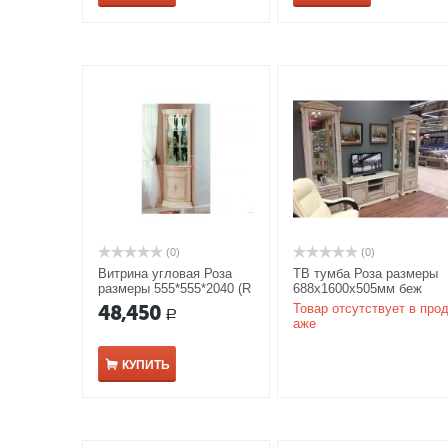
(0)
(0)
Витрина угловая Роза
ТВ тумба Роза размеры
размеры 555*555*2040 (R
688x1600x505мм беж
495) беж
48,450
Товар отсутствует в про
Р
аже
КУПИТЬ