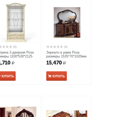
(0)
(0)
трина 2-дверная Роза
Зеркало в раме Роза
змеры 1100*530*2125
размеры 1535*70*1020мм
 беж
могано
1,710
15,470
Р
Р
КУПИТЬ
КУПИТЬ