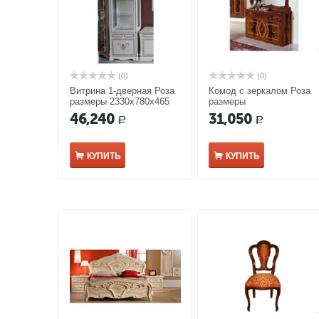
(0)
(0)
Витрина 1-дверная Роза
Комод с зеркалом Роза
размеры 2330x780x465
размеры
мм беж
1220*508*766(1190*75*111
46,240
31,050
Р
Р
0) мм орех
КУПИТЬ
КУПИТЬ