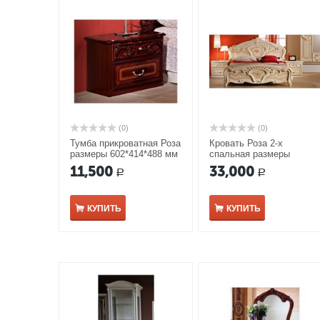
(0)
(0)
Тумба прикроватная Роза
Кровать Роза 2-х
размеры 602*414*488 мм
спальная размеры
могано
2130*1615*1205 мм и
11,500
33,000
Р
Р
спальным местом
1400*2000мм беж
КУПИТЬ
КУПИТЬ