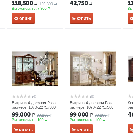
1395*600*2395 мм орех
118,500
42,750
1
126,300
Р
Р
Р
Вы экономите:
7,800
Вы
Р
ОПЦИИ
КУПИТЬ
(0)
(0)
Витрина 4-дверная Роза
Витрина 4-дверная Роза
Ко
размеры 1870x2275x580
размеры 1870x2275x580
ра
мм орех
мм беж
мм
99,000
99,000
4
99,100
99,100
Р
Р
Р
Р
Вы экономите:
100
Вы экономите:
100
Р
Р
КУПИТЬ
КУПИТЬ