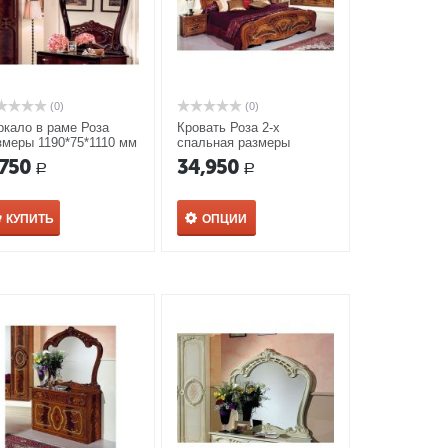
(0)
(0)
ркало в раме Роза
Кровать Роза 2-х
змеры 1190*75*1110 мм
спальная размеры
гано
2130*1835*1125 мм и
,750
34,950
Р
Р
спальным местом
1600*2000мм орех
КУПИТЬ
ОПЦИИ