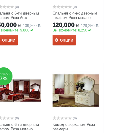
(0)
(0)
альня с 6-ти дверным
Спальня с 4-ех дверным
афом Роза беж
шкафом Роза могано
30,000
120,000
139,800
128,250
Р
Р
Р
Р
 экономите:
9,800
Вы экономите:
8,250
Р
Р
ОПЦИИ
ОПЦИИ
КИДКА
КИДКА
7%
7%
(0)
(0)
альня с 6-ти дверным
Комод с зеркалом Роза
афом Роза могано
размеры