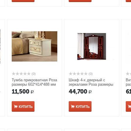
(0)
(0)
Тумба прикроватная Роза
Шкаф 4-х дверный с
Ви
размеры 602*414*488 мм
зеркалами Роза размеры
ра
беж
1865*600*2420 мм могано
мм
д
11,500
44,700
6
Р
Р
КУПИТЬ
КУПИТЬ