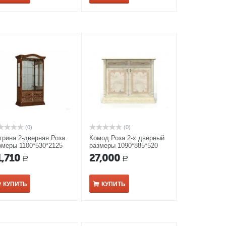
(0)
(0)
трина 2-дверная Роза
Комод Роза 2-х дверный
змеры 1100*530*2125
размеры 1090*885*520
 орех
мм беж
1,710
27,000
Р
Р
КУПИТЬ
КУПИТЬ