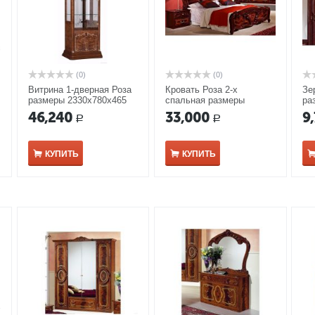
(0)
(0)
Витрина 1-дверная Роза
Кровать Роза 2-х
Зе
размеры 2330x780x465
спальная размеры
ра
мм орех
2130*1615*1205 мм и
мо
46,240
33,000
9
Р
Р
спальным местом
1400*2000мм могано
КУПИТЬ
КУПИТЬ