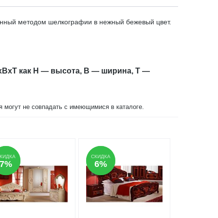
ванный методом шелкографии в нежный бежевый цвет.
xBxT как H — высота, B — ширина, T —
ия могут не совпадать с имеющимися в каталоге.
КИДКА
КИДКА
СКИДКА
СКИДКА
7%
7%
6%
6%