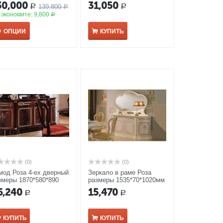
1220*508*766(1190*75*111
30,000
31,050
139,800
Р
Р
Р
0) мм беж
 экономите:
9,800
Р
ОПЦИИ
КУПИТЬ
(0)
(0)
мод Роза 4-ех дверный
Зеркало в раме Роза
змеры 1870*580*890
размеры 1535*70*1020мм
 могано
беж
6,240
15,470
Р
Р
КУПИТЬ
КУПИТЬ