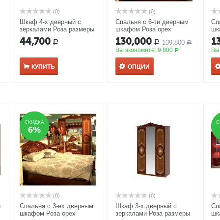
(0)
(0)
х
Шкаф 4-х дверный с
Спальня с 6-ти дверным
Сп
зеркалами Роза размеры
шкафом Роза орех
шк
1865*600*2420 мм беж
44,700
130,000
1
139,800
Р
Р
Р
Вы экономите:
9,800
Вы
Р
КУПИТЬ
ОПЦИИ
СКИДКА
СКИДКА
С
С
6%
6%
(0)
(0)
й
Спальня с 3-ех дверным
Шкаф 3-х дверный с
Сп
шкафом Роза орех
зеркалами Роза размеры
шк