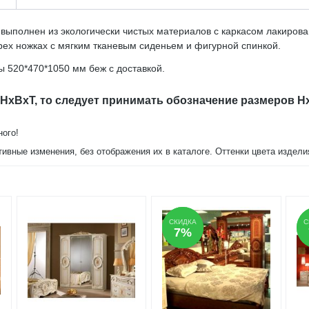
 выполнен из экологически чистых материалов с каркасом лакиро
рех ножках с мягким тканевым сиденьем и фигурной спинкой.
ы 520*470*1050 мм беж с доставкой.
 HxBxT, то следует принимать обозначение размеров H
ного!
тивные изменения, без отображения их в каталоге. Оттенки цвета издел
СКИДКА
СКИДКА
С
С
7%
7%