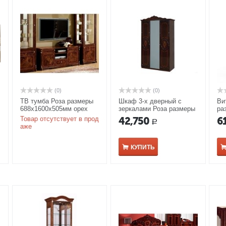
(0)
(0)
ТВ тумба Роза размеры
Шкаф 3-х дверный с
Ви
688x1600x505мм орех
зеркалами Роза размеры
ра
1395*600*2395 мм могано
мм
Товар отсутствует в прод
42,750
6
Р
аже
КУПИТЬ