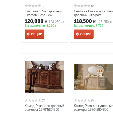
(0)
(0)
Спальня с 4-ех дверным
Спальня Роза орех с 4-е
шкафом Роза беж
дверным шкафом
120,000
118,500
128,250
126,250
Р
Р
Р
Р
Вы экономите:
8,250
Вы экономите:
7,750
Р
Р
ОПЦИИ
ОПЦИИ
(0)
(0)
Комод Роза 4-ех дверный
Комод Роза 4-ех дверны
размеры 1870*580*890
размеры 1870*580*890