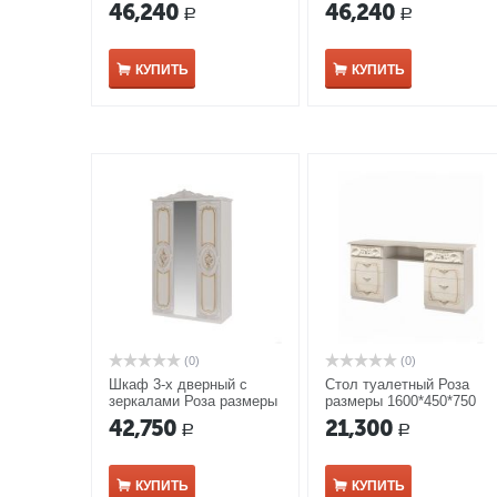
мм орех
мм беж
46,240
46,240
Р
Р
КУПИТЬ
КУПИТЬ
(0)
(0)
Шкаф 3-х дверный с
Стол туалетный Роза
зеркалами Роза размеры
размеры 1600*450*750
1395*600*2395 мм беж
мм беж
42,750
21,300
Р
Р
КУПИТЬ
КУПИТЬ